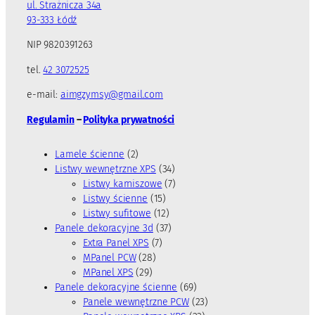
ul. Strażnicza 34a
93-333 Łódź
NIP 9820391263
tel.
42 3072525
e-mail:
aimgzymsy@gmail.com
Regulamin
–
Polityka prywatności
2
Lamele ścienne
2
p
3
Listwy wewnętrzne XPS
34
r
4
7
Listwy karniszowe
7
o
1
p
p
Listwy ścienne
15
d
5
1
r
r
Listwy sufitowe
12
u
p
2
3
o
o
Panele dekoracyjne 3d
37
k
7
r
p
7
d
d
Extra Panel XPS
7
t
2
p
o
r
p
u
u
MPanel PCW
28
y
2
8
r
d
o
r
k
k
MPanel XPS
29
9
p
o
u
d
o
t
t
6
Panele dekoracyjne ścienne
69
p
r
d
k
u
d
y
ó
9
2
Panele wewnętrzne PCW
23