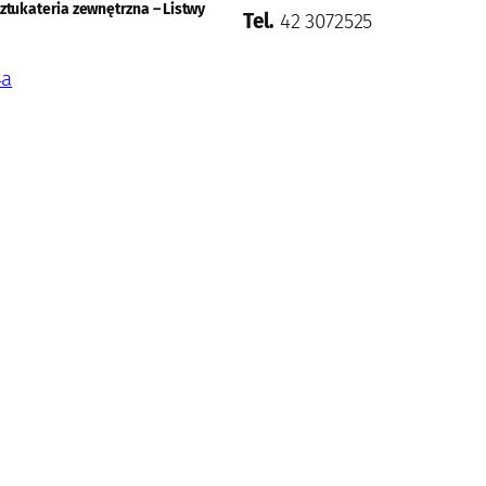
ztukateria zewnętrzna – Listwy
Tel.
42 3072525
4a