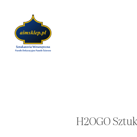
Przejdź
do
treści
H2OGO Sztuk