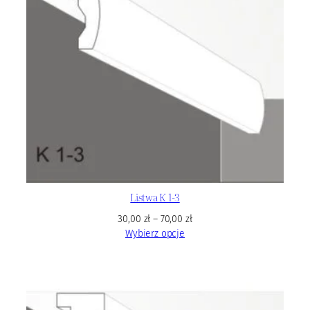
Listwa K 1-3
30,00
zł
–
70,00
zł
Wybierz opcje