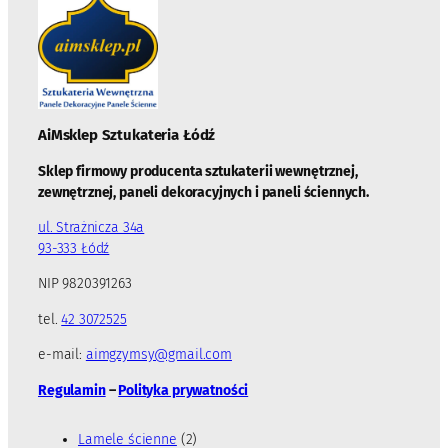
AiMsklep Sztukateria
Łódź
Sklep firmowy producenta sztukaterii wewnętrznej,
zewnętrznej, paneli dekoracyjnych i paneli ściennych.
ul. Strażnicza 34a
93-333 Łódź
NIP 9820391263
tel.
42 3072525
e-mail:
aimgzymsy@gmail.com
Regulamin
–
Polityka prywatności
2
Lamele ścienne
2