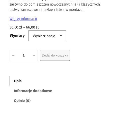
zarówno do pomieszczeń nowoczesnych jak i klasycznych.
Listwy karniszowe są lekkie i łatwe w montażu.
Więcej informacji
30,00
zł
–
66,00
zł
Wymiary
i
–
+
Dodaj do koszyka
l
o
ś
ć
L
Opis
i
Informacje dodatkowe
s
t
Opinie (0)
w
a