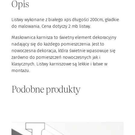
Opis
K
1
-
Listwy wykonane z białego xps długości 200cm, gładkie
1
do malowania. Cena dotyczy 2 mb listwy.
Maskownica karnisza to świetny element dekoracyjny
nadający się do każdego pomieszczenia. Jest to
nowoczesna dekoracja, która świetnie wpasowuje się
zarówno do pomieszczeń nowoczesnych jak i
klasycznych. Listwy karniszowe są lekkie i łatwe w
montażu.
Podobne produkty