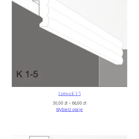
Listwa K 1-5
30,00
zł
–
66,00
zł
Wybierz opcje