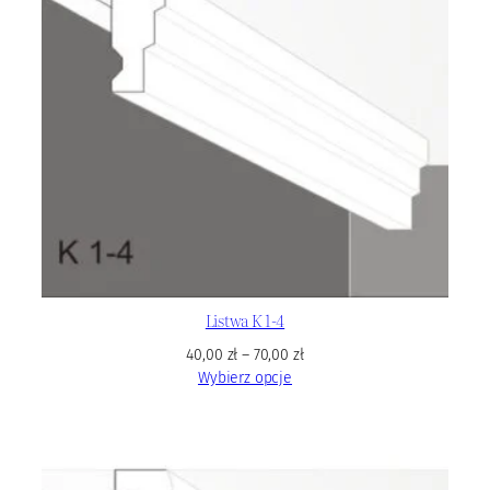
Listwa K 1-4
40,00
zł
–
70,00
zł
Wybierz opcje