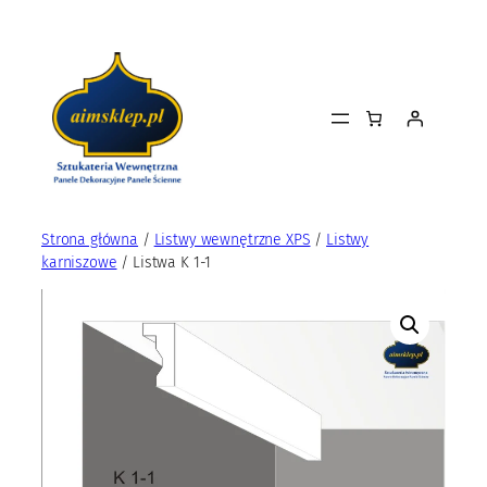
Przejdź
do
treści
Strona główna
/
Listwy wewnętrzne XPS
/
Listwy
karniszowe
/ Listwa K 1-1