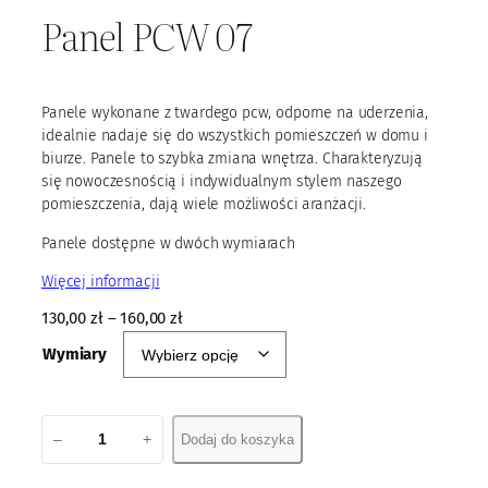
Panel PCW 07
Panele wykonane z twardego pcw, odporne na uderzenia,
idealnie nadaje się do wszystkich pomieszczeń w domu i
biurze. Panele to szybka zmiana wnętrza. Charakteryzują
się nowoczesnością i indywidualnym stylem naszego
pomieszczenia, dają wiele możliwości aranżacji.
Panele dostępne w dwóch wymiarach
Więcej informacji
130,00
zł
–
160,00
zł
Wymiary
i
–
+
Dodaj do koszyka
l
o