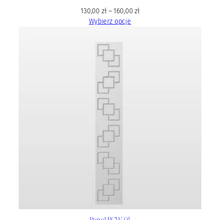
130,00
zł
–
160,00
zł
Wybierz opcje
Panel PCW 01