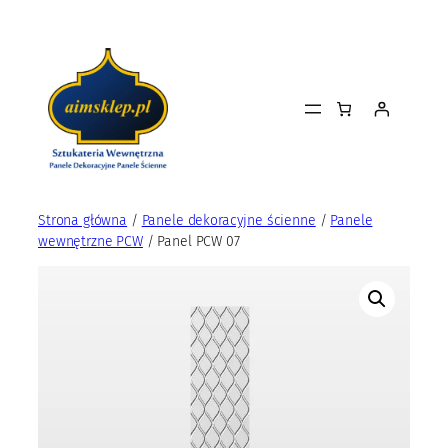
Przejdź
do
treści
Strona główna
/
Panele dekoracyjne ścienne
/
Panele
wewnętrzne PCW
/ Panel PCW 07