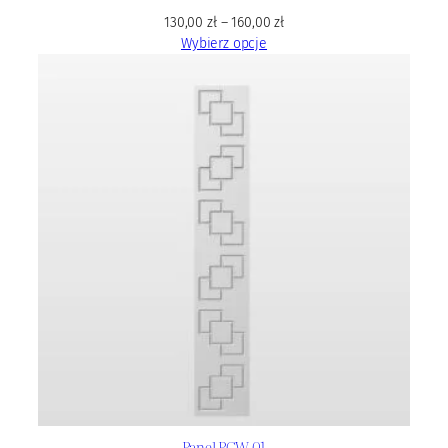
130,00
zł
–
160,00
zł
Wybierz opcje
Panel PCW 01