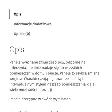
ś
ć
P
Opis
a
Informacje dodatkowe
n
e
Opinie (0)
l
P
Opis
C
W
0
Panele wykonane z twardego pcw, odporne na
8
uderzenia, idealnie nadaje się do wszystkich
pomieszczeń w domu i biurze. Panele to szybka zmiana
wnętrza. Charakteryzują się nowoczesnością i
indywidualnym stylem naszego pomieszczenia, dają
wiele możliwości aranżacji.
Panele dostępne w dwóch wymiarach