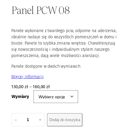
Panel PCW 08
Panele wykonane z twardego pcw, odporne na uderzenia,
idealnie nadaje się do wszystkich pomieszczeń w domu i
biurze. Panele to szybka zmiana wnętrza. Charakteryzują
się nowoczesnością i indywidualnym stylem naszego
pomieszczenia, dają wiele możliwości aranżacji.
Panele dostępne w dwóch wymiarach
Więcej informacji
130,00
zł
–
160,00
zł
Wymiary
i
–
+
Dodaj do koszyka
l
o