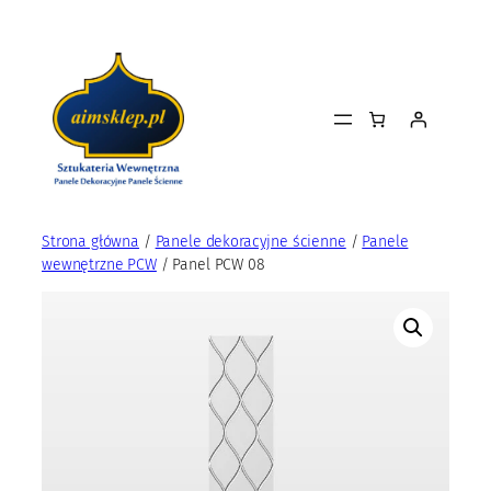
Przejdź
do
treści
Strona główna
/
Panele dekoracyjne ścienne
/
Panele
wewnętrzne PCW
/ Panel PCW 08