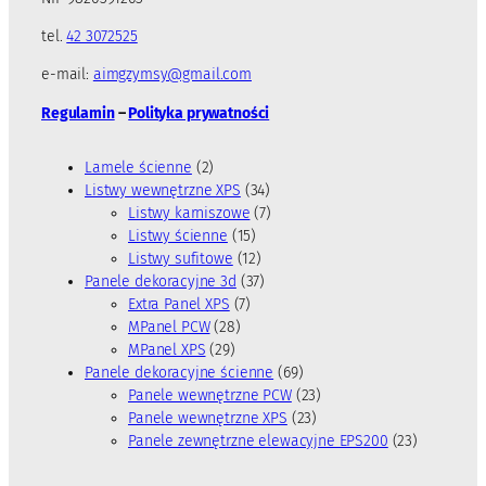
tel.
42 3072525
e-mail:
aimgzymsy@gmail.com
Regulamin
–
Polityka prywatności
2
Lamele ścienne
2
p
3
Listwy wewnętrzne XPS
34
r
4
7
Listwy karniszowe
7
o
1
p
p
Listwy ścienne
15
d
5
1
r
r
Listwy sufitowe
12
u
p
2
3
o
o
Panele dekoracyjne 3d
37
k
7
r
p
7
d
d
Extra Panel XPS
7
t
2
p
o
r
p
u
u
MPanel PCW
28
y
2
8
r
d
o
r
k
k
MPanel XPS
29
9
p
o
u
d
o
t
t
6
Panele dekoracyjne ścienne
69
p
r
d
k
u
d
y
ó
9
2
Panele wewnętrzne PCW
23
r
o
u
t
k
u
w
p
2
3
Panele wewnętrzne XPS
23
o
d
k
ó
t
k
r
3
p
2
Panele zewnętrzne elewacyjne EPS200
23
d
u
t
w
ó
t
o
p
r
3
u
k
ó
w
ó
d
r
o
p