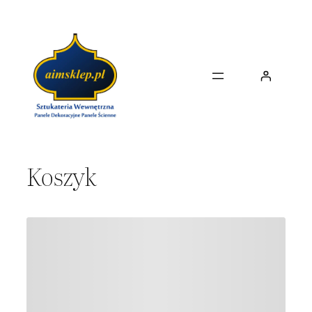
Przejdź
do
treści
Koszyk