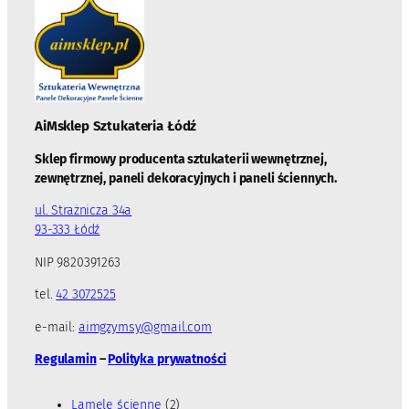
AiMsklep Sztukateria
Łódź
Sklep firmowy producenta sztukaterii wewnętrznej,
zewnętrznej, paneli dekoracyjnych i paneli ściennych.
ul. Strażnicza 34a
93-333 Łódź
NIP 9820391263
tel.
42 3072525
e-mail:
aimgzymsy@gmail.com
Regulamin
–
Polityka prywatności
2
Lamele ścienne
2