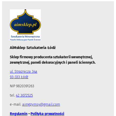
AiMsklep Sztukateria
Łódź
Sklep firmowy producenta sztukaterii wewnętrznej,
zewnętrznej, paneli dekoracyjnych i paneli ściennych.
ul. Strażnicza 34a
93-333 Łódź
NIP 9820391263
tel.
42 3072525
e-mail:
aimgzymsy@gmail.com
Regulamin
–
Polityka prywatności