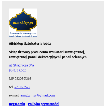
AiMsklep Sztukateria
Łódź
Sklep firmowy producenta sztukaterii wewnętrznej,
zewnętrznej, paneli dekoracyjnych i paneli ściennych.
ul. Strażnicza 34a
93-333 Łódź
NIP 9820391263
tel.
42 3072525
e-mail:
aimgzymsy@gmail.com
Regulamin
–
Polityka prywatności