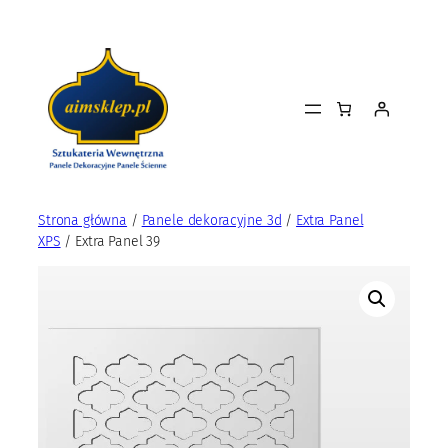
Przejdź
do
treści
Strona główna
/
Panele dekoracyjne 3d
/
Extra Panel
XPS
/ Extra Panel 39