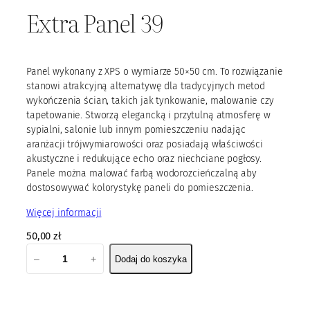
Extra Panel 39
Panel wykonany z XPS o wymiarze 50×50 cm. To rozwiązanie
stanowi atrakcyjną alternatywę dla tradycyjnych metod
wykończenia ścian, takich jak tynkowanie, malowanie czy
tapetowanie. Stworzą elegancką i przytulną atmosferę w
sypialni, salonie lub innym pomieszczeniu nadając
aranżacji trójwymiarowości oraz posiadają właściwości
akustyczne i redukujące echo oraz niechciane pogłosy.
Panele można malować farbą wodorozcieńczalną aby
dostosowywać kolorystykę paneli do pomieszczenia.
Więcej informacji
50,00
zł
i
–
+
Dodaj do koszyka
l
o
ś