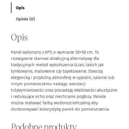
ć
E
Opis
x
Opinie (0)
t
r
a
Opis
P
a
n
Panel wykonany z XPS o wymiarze 50×50 cm. To
e
rozwiązanie stanowi atrakcyjną alternatywę dla
l
tradycyjnych metod wykończenia ścian, takich jak
3
tynkowanie, malowanie czy tapetowanie. Stworzą
9
elegancką i przytulną atmosferę w sypialni, salonie lub
innym pomieszczeniu nadając aranżacji
trójwymiarowości oraz posiadają właściwości akustyczne
i redukujące echo oraz niechciane pogłosy. Panele
można malować farbą wodorozcieńczalną aby
dostosowywać kolorystykę paneli do pomieszczenia.
Podobne produkty