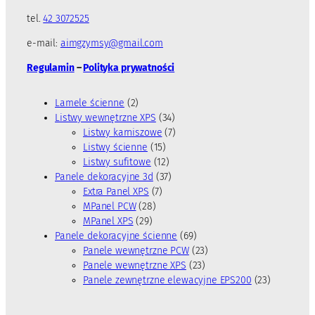
tel.
42 3072525
e-mail:
aimgzymsy@gmail.com
Regulamin
–
Polityka prywatności
2
Lamele ścienne
2
p
3
Listwy wewnętrzne XPS
34
r
4
7
Listwy karniszowe
7
o
1
p
p
Listwy ścienne
15
d
5
1
r
r
Listwy sufitowe
12
u
p
2
3
o
o
Panele dekoracyjne 3d
37
k
7
r
p
7
d
d
Extra Panel XPS
7
t
2
p
o
r
p
u
u
MPanel PCW
28
y
2
8
r
d
o
r
k
k
MPanel XPS
29
9
p
o
u
d
o
t
t
6
Panele dekoracyjne ścienne
69
p
r
d
k
u
d
y
ó
9
2
Panele wewnętrzne PCW
23
r
o
u
t
k
u
w
p
2
3
Panele wewnętrzne XPS
23
o
d
k
ó
t
k
r
3
p
2
Panele zewnętrzne elewacyjne EPS200
23
d
u
t
w
ó
t
o
p
r
3
u
k
ó
w
ó
d
r
o
p