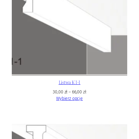
Listwa K 1-1
30,00
zł
–
66,00
zł
Wybierz opcje