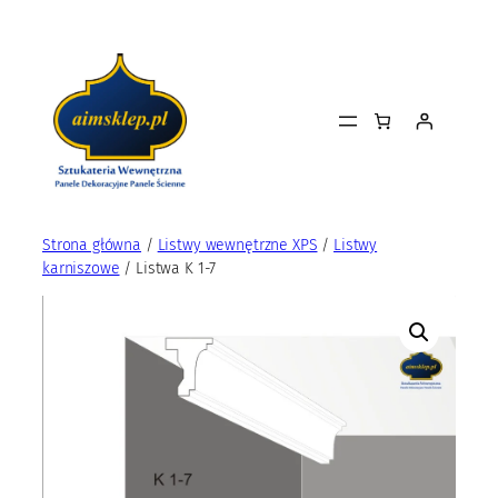
Przejdź
do
treści
Strona główna
/
Listwy wewnętrzne XPS
/
Listwy
karniszowe
/ Listwa K 1-7