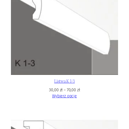
Listwa K 1-3
30,00
zł
–
70,00
zł
Wybierz opcje