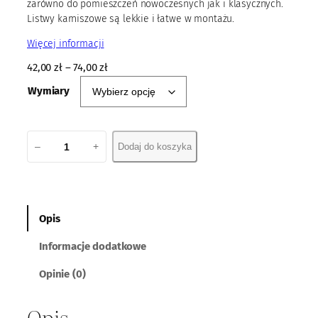
zarówno do pomieszczeń nowoczesnych jak i klasycznych.
Listwy karniszowe są lekkie i łatwe w montażu.
Więcej informacji
42,00
zł
–
74,00
zł
Wymiary
i
–
+
Dodaj do koszyka
l
o
ś
ć
L
Opis
i
Informacje dodatkowe
s
t
Opinie (0)
w
a
Opis
K