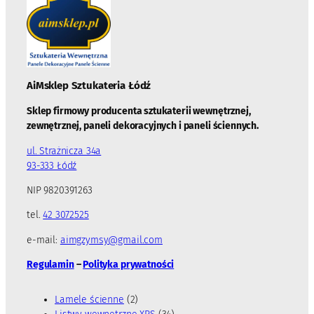
AiMsklep Sztukateria
Łódź
Sklep firmowy producenta sztukaterii wewnętrznej,
zewnętrznej, paneli dekoracyjnych i paneli ściennych.
ul. Strażnicza 34a
93-333 Łódź
NIP 9820391263
tel.
42 3072525
e-mail:
aimgzymsy@gmail.com
Regulamin
–
Polityka prywatności
2
Lamele ścienne
2
p
3