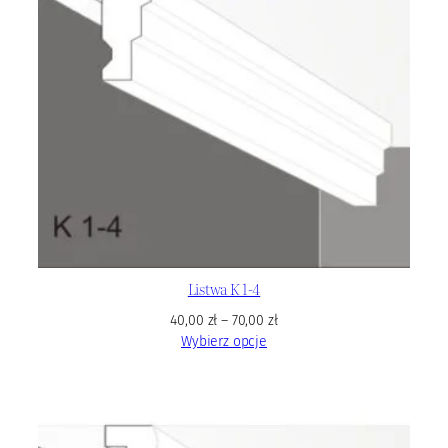
Listwa K 1-4
40,00
zł
–
70,00
zł
Wybierz opcje