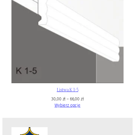
Listwa K 1-5
30,00
zł
–
66,00
zł
Wybierz opcje