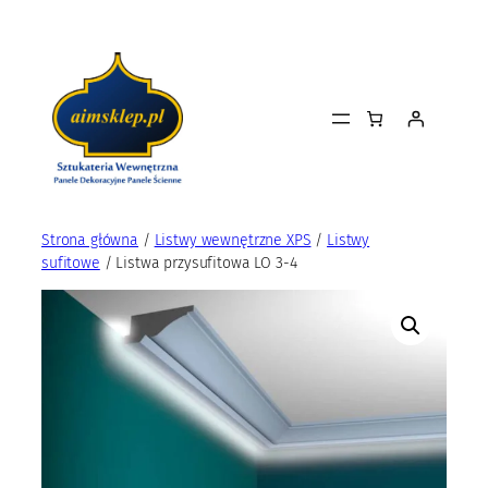
Przejdź
do
treści
Strona główna
/
Listwy wewnętrzne XPS
/
Listwy
sufitowe
/ Listwa przysufitowa LO 3-4