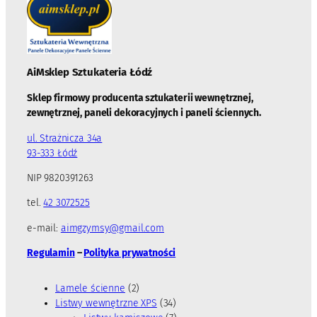
AiMsklep Sztukateria
Łódź
Sklep firmowy producenta sztukaterii wewnętrznej,
zewnętrznej, paneli dekoracyjnych i paneli ściennych.
ul. Strażnicza 34a
93-333 Łódź
NIP 9820391263
tel.
42 3072525
e-mail:
aimgzymsy@gmail.com
Regulamin
–
Polityka prywatności
2
Lamele ścienne
2
p
3
Listwy wewnętrzne XPS
34