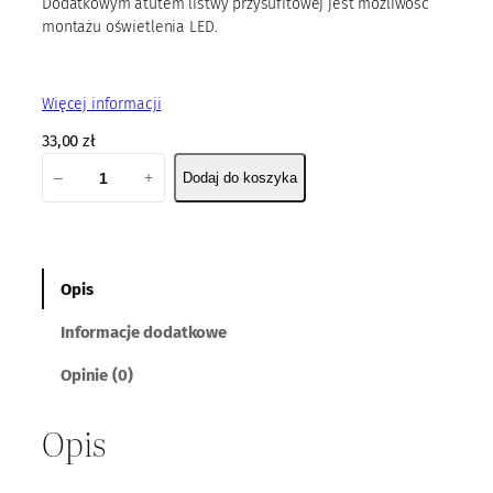
Dodatkowym atutem listwy przysufitowej jest możliwość
montażu oświetlenia LED.
Więcej informacji
33,00
zł
i
–
+
Dodaj do koszyka
l
o
ś
ć
L
Opis
i
Informacje dodatkowe
s
t
Opinie (0)
w
a
Opis
p
r
z