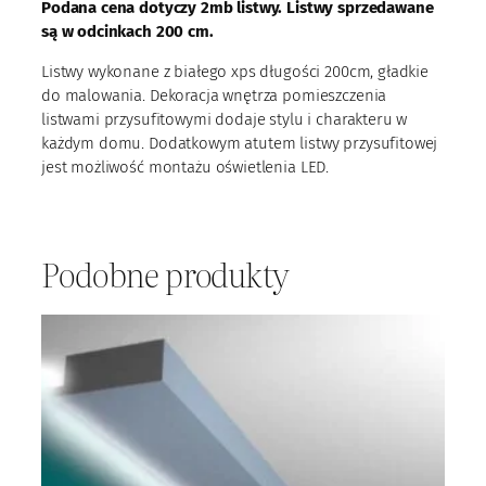
Podana cena dotyczy 2mb listwy. Listwy sprzedawane
y
są w odcinkach 200 cm.
s
u
Listwy wykonane z białego xps długości 200cm, gładkie
f
do malowania. Dekoracja wnętrza pomieszczenia
i
listwami przysufitowymi dodaje stylu i charakteru w
t
każdym domu. Dodatkowym atutem listwy przysufitowej
o
jest możliwość montażu oświetlenia LED.
w
a
L
O
Podobne produkty
3
-
4