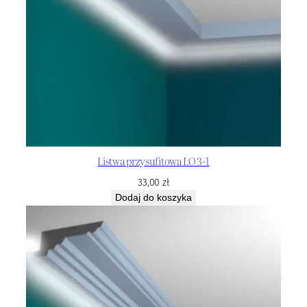
Listwa przysufitowa LO 3-1
33,00
zł
Dodaj do koszyka