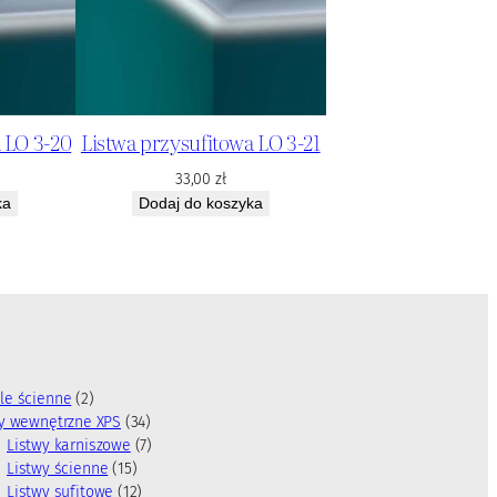
 LO 3-20
Listwa przysufitowa LO 3-21
33,00
zł
ka
Dodaj do koszyka
2
le ścienne
2
p
3
wy wewnętrzne XPS
34
r
4
7
Listwy karniszowe
7
o
1
p
p
Listwy ścienne
15
d
5
1
r
r
Listwy sufitowe
12