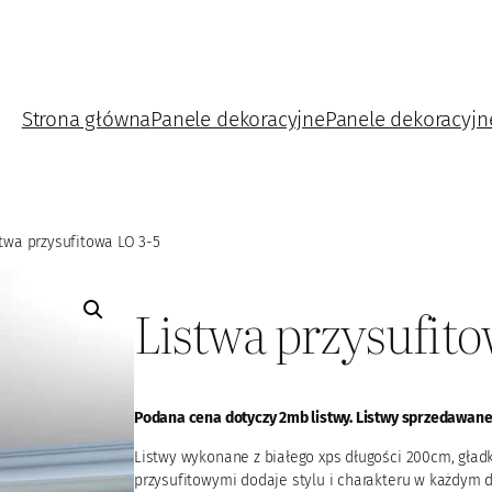
Strona główna
Panele dekoracyjne
Panele dekoracyjn
twa przysufitowa LO 3-5
Listwa przysufito
Podana cena dotyczy 2mb listwy. Listwy sprzedawane
Listwy wykonane z białego xps długości 200cm, gład
przysufitowymi dodaje stylu i charakteru w każdym