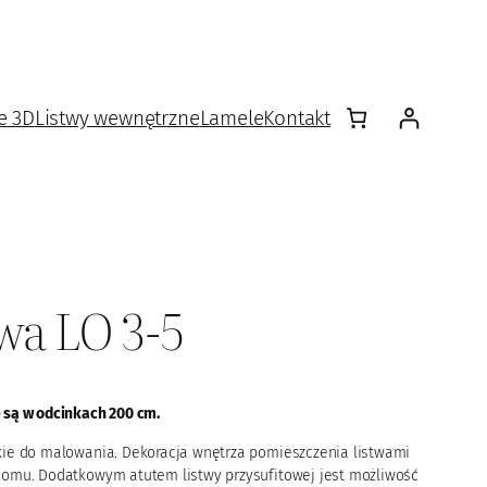
e 3D
Listwy wewnętrzne
Lamele
Kontakt
wa LO 3-5
 są w odcinkach 200 cm.
kie do malowania. Dekoracja wnętrza pomieszczenia listwami
 domu. Dodatkowym atutem listwy przysufitowej jest możliwość