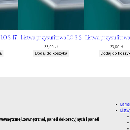
5
 LO 3-17
Listwa przysufitowa LO 3-2
Listwa przysufitowa
33,00
zł
33,00
zł
a
Dodaj do koszyka
Dodaj do koszy
Lame
List
wewnętrznej, zewnętrznej, paneli dekoracyjnych i paneli