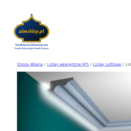
Przejdź
do
treści
Strona główna
/
Listwy wewnętrzne XPS
/
Listwy sufitowe
/ Lis