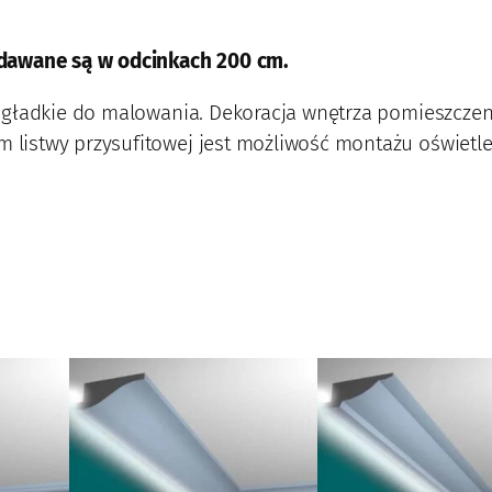
p
r
edawane są w odcinkach 200 cm.
z
y
gładkie do malowania. Dekoracja wnętrza pomieszczeni
s
listwy przysufitowej jest możliwość montażu oświetle
u
f
i
t
o
w
a
L
O
3
-