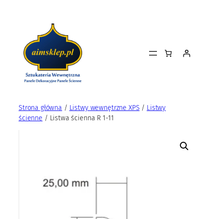
Przejdź
do
treści
Strona główna
/
Listwy wewnętrzne XPS
/
Listwy
ścienne
/ Listwa ścienna R 1-11