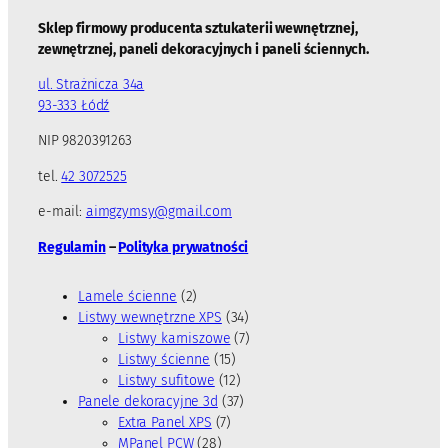
Sklep firmowy producenta sztukaterii wewnętrznej,
zewnętrznej, paneli dekoracyjnych i paneli ściennych.
ul. Strażnicza 34a
93-333 Łódź
NIP 9820391263
tel.
42 3072525
e-mail:
aimgzymsy@gmail.com
Regulamin
–
Polityka prywatności
2
Lamele ścienne
2
p
3
Listwy wewnętrzne XPS
34
r
4
7
Listwy karniszowe
7
o
1
p
p
Listwy ścienne
15
d
5
1
r
r
Listwy sufitowe
12
u
p
2
3
o
o
Panele dekoracyjne 3d
37
k
7
r
p
7
d
d
Extra Panel XPS
7
t
2
p
o
r
p
u
u
MPanel PCW
28