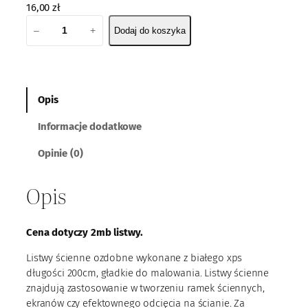
16,00
zł
i
–
+
Dodaj do koszyka
l
o
ś
ć
L
Opis
i
Informacje dodatkowe
s
t
Opinie (0)
w
a
Opis
ś
c
i
Cena dotyczy 2mb listwy.
e
n
Listwy ścienne ozdobne wykonane z białego xps
n
długości 200cm, gładkie do malowania. Listwy ścienne
a
znajdują zastosowanie w tworzeniu ramek ściennych,
R
ekranów czy efektownego odcięcia na ścianie. Za