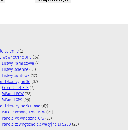
2
le ścienne
2
p
3
wy wewnętrzne XPS
34
r
4
7
Listwy karniszowe
7
o
1
p
p
Listwy ścienne
15
d
5
1
r
r
Listwy sufitowe
12
u
p
2
3
o
o
e dekoracyjne 3d
37
k
7
r
p
7
d
d
Extra Panel XPS
7
t
2
p
o
r
p
u
u
MPanel PCW
28
y
2
8
r
d
o
r
k
k
MPanel XPS
29
9
p
o
u
d
o
t
t
6
e dekoracyjne ścienne
69
p
r
d
k
u
d
y
ó
9
2
Panele wewnętrzne PCW
23
r
o
u
t
k
u
w
p
2
3
Panele wewnętrzne XPS
23
o
d
k
ó
t
k
r
3
p
2
Panele zewnętrzne elewacyjne EPS200
23