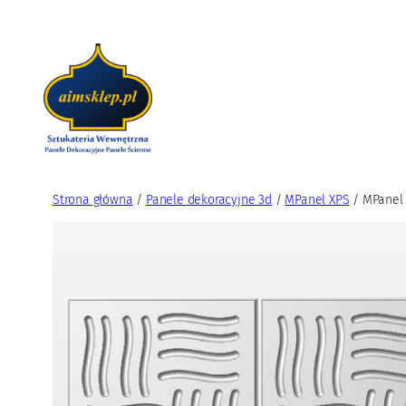
Przejdź
do
treści
Strona główna
/
Panele dekoracyjne 3d
/
MPanel XPS
/ MPanel