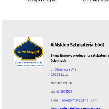
AiMsklep Sztukateria
Łódź
Sklep firmowy producenta sztukaterii 
ściennych.
ul. Strażnicza 34a
93-333 Łódź
NIP 9820391263
tel.
42 3072525
e-mail:
aimgzymsy@gmail.com
Regulamin
–
Polityka prywatności