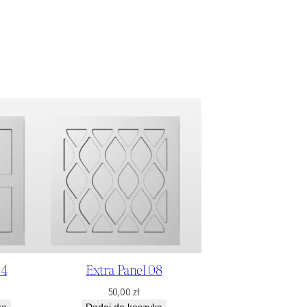
04
Extra Panel 08
50,00
zł
ka
Dodaj do koszyka