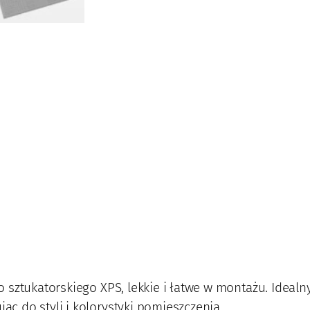
m
0
3
 sztukatorskiego XPS, lekkie i łatwe w montażu. Idea
 do styli i kolorystyki pomieszczenia.