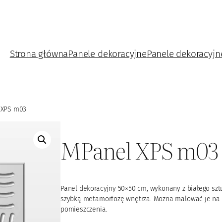
Strona główna
Panele dekoracyjne
Panele dekoracyjn
 XPS m03
MPanel XPS m03
Panel dekoracyjny 50×50 cm, wykonany z białego sztu
szybką metamorfozę wnętrza. Można malować je na do
pomieszczenia.