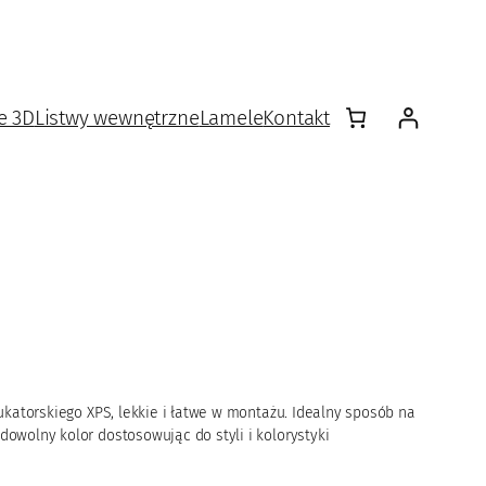
e 3D
Listwy wewnętrzne
Lamele
Kontakt
katorskiego XPS, lekkie i łatwe w montażu. Idealny sposób na
wolny kolor dostosowując do styli i kolorystyki