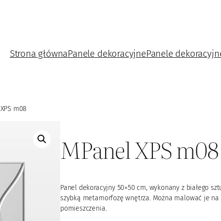
Strona główna
Panele dekoracyjne
Panele dekoracyjn
 XPS m08
MPanel XPS m08
Panel dekoracyjny 50×50 cm, wykonany z białego sztu
szybką metamorfozę wnętrza. Można malować je na do
pomieszczenia.