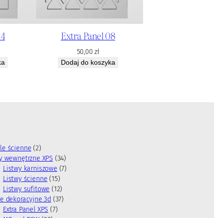
04
Extra Panel 08
50,00
zł
ka
Dodaj do koszyka
2
le ścienne
2
p
3
wy wewnętrzne XPS
34
r
4
7
Listwy karniszowe
7
o
1
p
p
Listwy ścienne
15
d
5
1
r
r
Listwy sufitowe
12
u
p
2
3
o
o
e dekoracyjne 3d
37
k
7
r
p
7
d
d
Extra Panel XPS
7