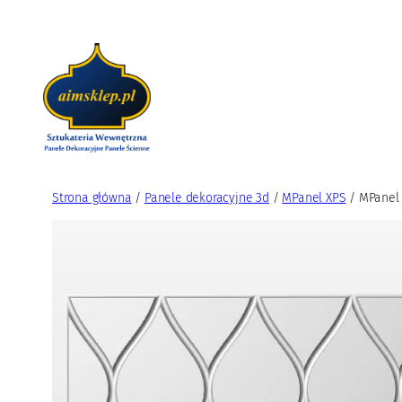
Przejdź
do
treści
Strona główna
/
Panele dekoracyjne 3d
/
MPanel XPS
/ MPanel