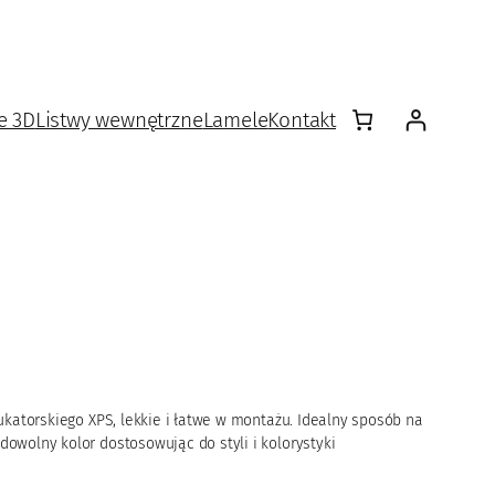
e 3D
Listwy wewnętrzne
Lamele
Kontakt
katorskiego XPS, lekkie i łatwe w montażu. Idealny sposób na
wolny kolor dostosowując do styli i kolorystyki