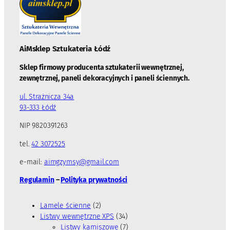
AiMsklep Sztukateria
Łódź
Sklep firmowy producenta sztukaterii wewnętrznej,
zewnętrznej, paneli dekoracyjnych i paneli ściennych.
ul. Strażnicza 34a
93-333 Łódź
NIP 9820391263
tel.
42 3072525
e-mail:
aimgzymsy@gmail.com
Regulamin
–
Polityka prywatności
2
Lamele ścienne
2
p
3
Listwy wewnętrzne XPS
34
r
4
7
Listwy karniszowe
7