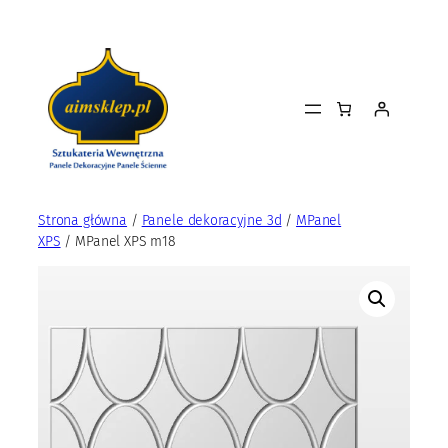
Przejdź
do
treści
Strona główna
/
Panele dekoracyjne 3d
/
MPanel
XPS
/ MPanel XPS m18