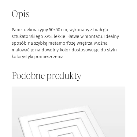
n
e
Opis
l
X
P
Panel dekoracyjny 50×50 cm, wykonany z białego
S
sztukatorskiego XPS, lekkie i łatwe w montażu. Idealny
m
sposób na szybką metamorfozę wnętrza. Można
1
malować je na dowolny kolor dostosowując do styli i
8
kolorystyki pomieszczenia.
Podobne produkty