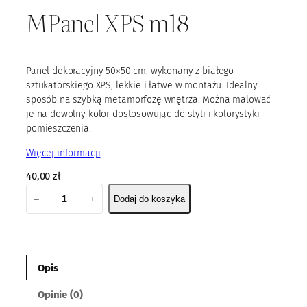
MPanel XPS m18
Panel dekoracyjny 50×50 cm, wykonany z białego
sztukatorskiego XPS, lekkie i łatwe w montażu. Idealny
sposób na szybką metamorfozę wnętrza. Można malować
je na dowolny kolor dostosowując do styli i kolorystyki
pomieszczenia.
Więcej informacji
40,00
zł
i
–
+
Dodaj do koszyka
l
o
ś
ć
M
Opis
P
Opinie (0)
a