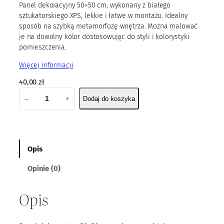
Panel dekoracyjny 50×50 cm, wykonany z białego
sztukatorskiego XPS, lekkie i łatwe w montażu. Idealny
sposób na szybką metamorfozę wnętrza. Można malować
je na dowolny kolor dostosowując do styli i kolorystyki
pomieszczenia.
Więcej informacji
40,00
zł
i
–
+
Dodaj do koszyka
l
o
ś
ć
M
Opis
P
Opinie (0)
a
n
e
Opis
l
X