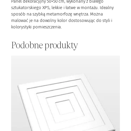
P
Panel dekoracyjny 50×50 cm, wykonany z białego
S
sztukatorskiego XPS, lekkie i łatwe w montażu. Idealny
m
sposób na szybką metamorfozę wnętrza. Można
3
malować je na dowolny kolor dostosowując do styli i
5
kolorystyki pomieszczenia.
Podobne produkty