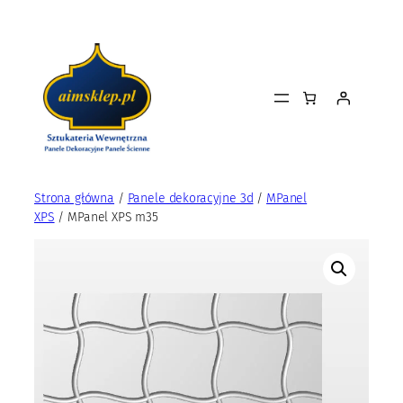
Przejdź
do
treści
Strona główna
/
Panele dekoracyjne 3d
/
MPanel
XPS
/ MPanel XPS m35