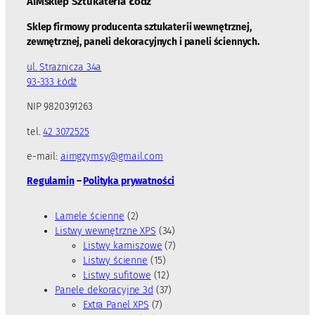
AiMsklep Sztukateria
Łódź
Sklep firmowy producenta sztukaterii wewnętrznej,
zewnętrznej, paneli dekoracyjnych i paneli ściennych.
ul. Strażnicza 34a
93-333 Łódź
NIP 9820391263
tel.
42 3072525
e-mail:
aimgzymsy@gmail.com
Regulamin
–
Polityka prywatności
2
Lamele ścienne
2
p
3
Listwy wewnętrzne XPS
34
r
4
7
Listwy karniszowe
7
o
1
p
p
Listwy ścienne
15
d
5
1
r
r
Listwy sufitowe
12
u
p
2
3
o
o
Panele dekoracyjne 3d
37
k
7
r
p
7
d
d
Extra Panel XPS
7