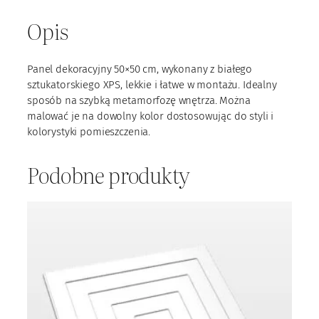
n
e
Opis
l
X
P
Panel dekoracyjny 50×50 cm, wykonany z białego
S
sztukatorskiego XPS, lekkie i łatwe w montażu. Idealny
m
sposób na szybką metamorfozę wnętrza. Można
3
malować je na dowolny kolor dostosowując do styli i
9
kolorystyki pomieszczenia.
Podobne produkty