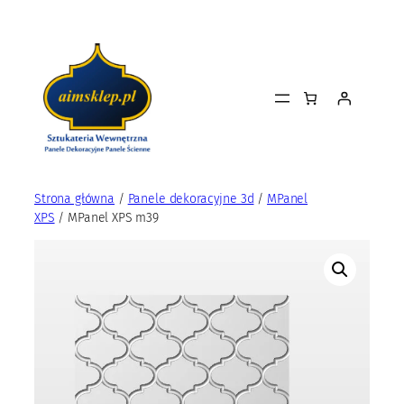
Przejdź
do
treści
Strona główna
/
Panele dekoracyjne 3d
/
MPanel
XPS
/ MPanel XPS m39