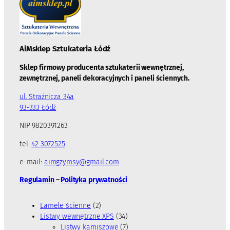
AiMsklep Sztukateria
Łódź
Sklep firmowy producenta sztukaterii wewnętrznej,
zewnętrznej, paneli dekoracyjnych i paneli ściennych.
ul. Strażnicza 34a
93-333 Łódź
NIP 9820391263
tel.
42 3072525
e-mail:
aimgzymsy@gmail.com
Regulamin
–
Polityka prywatności
2
Lamele ścienne
2
p
3
Listwy wewnętrzne XPS
34
r
4
7
Listwy karniszowe
7