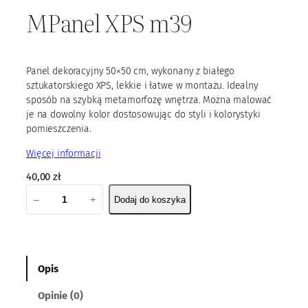
MPanel XPS m39
Panel dekoracyjny 50×50 cm, wykonany z białego
sztukatorskiego XPS, lekkie i łatwe w montażu. Idealny
sposób na szybką metamorfozę wnętrza. Można malować
je na dowolny kolor dostosowując do styli i kolorystyki
pomieszczenia.
Więcej informacji
40,00
zł
i
–
+
Dodaj do koszyka
l
o
ś
ć
M
Opis
P
Opinie (0)
a