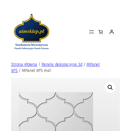
Przejdź
do
treści
Strona główna
/
Panele dekoracyjne 3d
/
MPanel
XPS
/ MPanel XPS m41