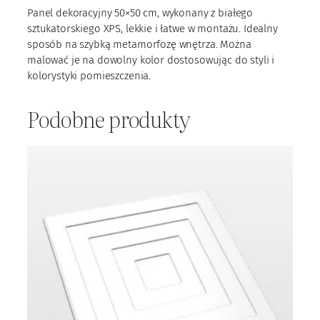
P
Panel dekoracyjny 50×50 cm, wykonany z białego
S
sztukatorskiego XPS, lekkie i łatwe w montażu. Idealny
m
sposób na szybką metamorfozę wnętrza. Można
4
malować je na dowolny kolor dostosowując do styli i
1
kolorystyki pomieszczenia.
Podobne produkty