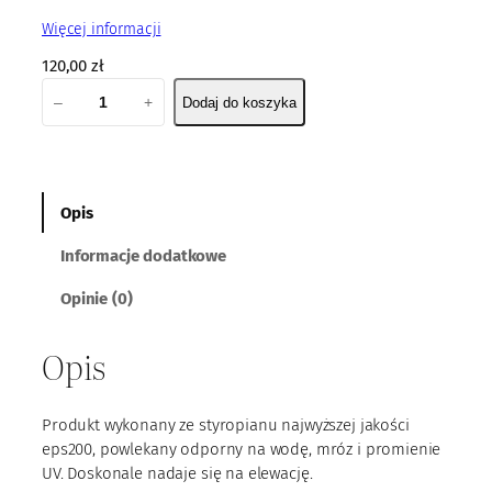
Więcej informacji
120,00
zł
i
–
+
Dodaj do koszyka
l
o
ś
ć
P
Opis
a
Informacje dodatkowe
n
e
Opinie (0)
l
E
Opis
P
S
0
Produkt wykonany ze styropianu najwyższej jakości
1
eps200, powlekany odporny na wodę, mróz i promienie
UV. Doskonale nadaje się na elewację.