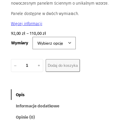
nowoczesnym panelem ściennym o unikalnym wzorze.
Panele dostępne w dwóch wymiarach.
Więcej informacji
92,00
zł
–
110,00
zł
Wymiary
i
–
+
Dodaj do koszyka
l
o
ś
ć
P
Opis
a
Informacje dodatkowe
n
e
Opinie (0)
l
X