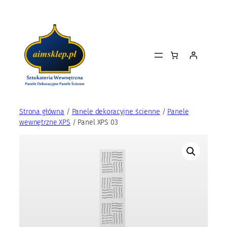
Przejdź
do
treści
Strona główna
/
Panele dekoracyjne ścienne
/
Panele
wewnętrzne XPS
/ Panel XPS 03