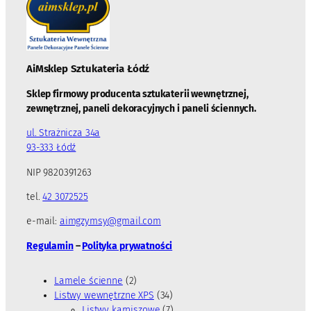
AiMsklep Sztukateria
Łódź
Sklep firmowy producenta sztukaterii wewnętrznej,
zewnętrznej, paneli dekoracyjnych i paneli ściennych.
ul. Strażnicza 34a
93-333 Łódź
NIP 9820391263
tel.
42 3072525
e-mail:
aimgzymsy@gmail.com
Regulamin
–
Polityka prywatności
2
Lamele ścienne
2
p
3
Listwy wewnętrzne XPS
34
r
4
7
Listwy karniszowe
7