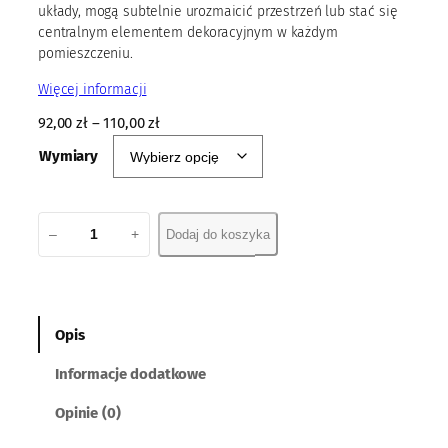
układy, mogą subtelnie urozmaicić przestrzeń lub stać się
centralnym elementem dekoracyjnym w każdym
pomieszczeniu.
Więcej informacji
92,00
zł
–
110,00
zł
Wymiary
i
–
+
Dodaj do koszyka
l
o
ś
ć
P
Opis
a
Informacje dodatkowe
n
e
Opinie (0)
l
X