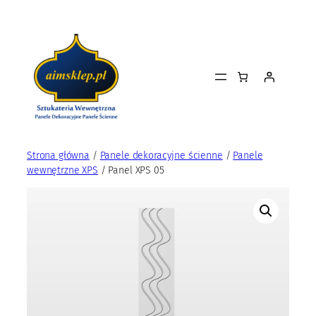
Przejdź
do
treści
Strona główna
/
Panele dekoracyjne ścienne
/
Panele
wewnętrzne XPS
/ Panel XPS 05