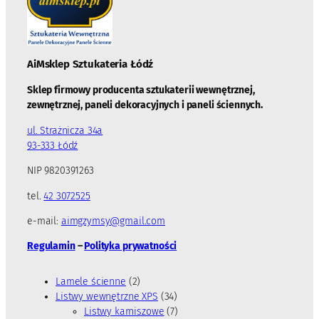
AiMsklep Sztukateria
Łódź
Sklep firmowy producenta sztukaterii wewnętrznej,
zewnętrznej, paneli dekoracyjnych i paneli ściennych.
ul. Strażnicza 34a
93-333 Łódź
NIP 9820391263
tel.
42 3072525
e-mail:
aimgzymsy@gmail.com
Regulamin
–
Polityka prywatności
2
Lamele ścienne
2
p
3
Listwy wewnętrzne XPS
34
r
4
7
Listwy karniszowe
7