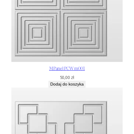
MPanel PCW m001
50,00
zł
Dodaj do koszyka