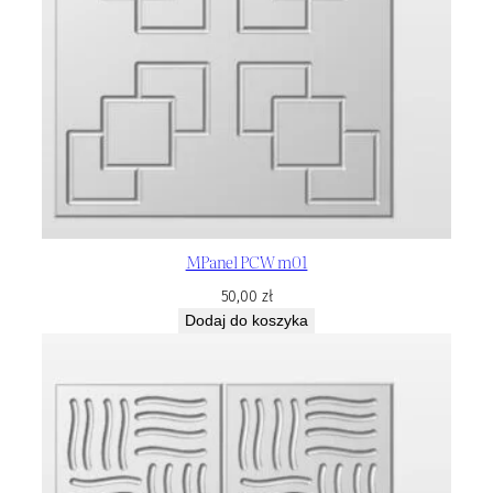
MPanel PCW m01
50,00
zł
Dodaj do koszyka