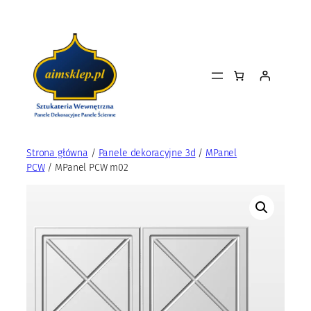
Przejdź
do
treści
Strona główna
/
Panele dekoracyjne 3d
/
MPanel
PCW
/ MPanel PCW m02