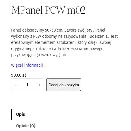
MPanel PCW m02
Panel dekoracyjny 50×50 cm. Stwórz swój styl, Panel
wykonany z PCW odporny na zarysowania i uderzenia. Jest
efektownym elementem sztukaterii, który dzięki swojej
oryginalnej strukturze nada każdej ścianie nowego,
przykuwającego wzrok wyglądu.
Więcej informacji
50,00
zł
i
–
+
Dodaj do koszyka
l
o
ś
ć
M
Opis
P
Opinie (0)
a