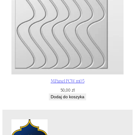
MPanel PCW m05
50,00
zł
Dodaj do koszyka