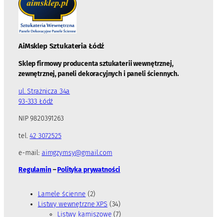
AiMsklep Sztukateria
Łódź
Sklep firmowy producenta sztukaterii wewnętrznej,
zewnętrznej, paneli dekoracyjnych i paneli ściennych.
ul. Strażnicza 34a
93-333 Łódź
NIP 9820391263
tel.
42 3072525
e-mail:
aimgzymsy@gmail.com
Regulamin
–
Polityka prywatności
2
Lamele ścienne
2
p
3
Listwy wewnętrzne XPS
34
r
4
7
Listwy karniszowe
7