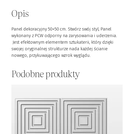
n
e
Opis
l
P
C
Panel dekoracyjny 50×50 cm. Stwórz swój styl, Panel
W
wykonany z PCW odporny na zarysowania i uderzenia.
m
Jest efektownym elementem sztukaterii, który dzięki
0
swojej oryginalnej strukturze nada każdej ścianie
2
nowego, przykuwającego wzrok wyglądu.
Podobne produkty