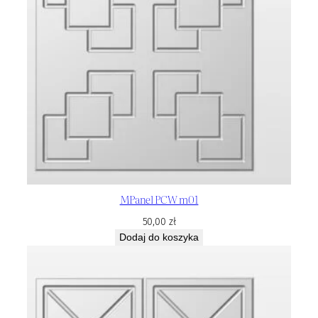
MPanel PCW m01
50,00
zł
Dodaj do koszyka