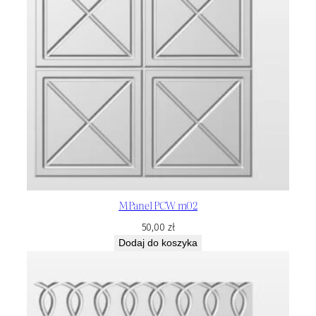
MPanel PCW m02
50,00
zł
Dodaj do koszyka