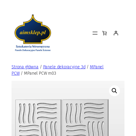
Przejdź
do
treści
Strona główna
/
Panele dekoracyjne 3d
/
MPanel
PCW
/ MPanel PCW m03