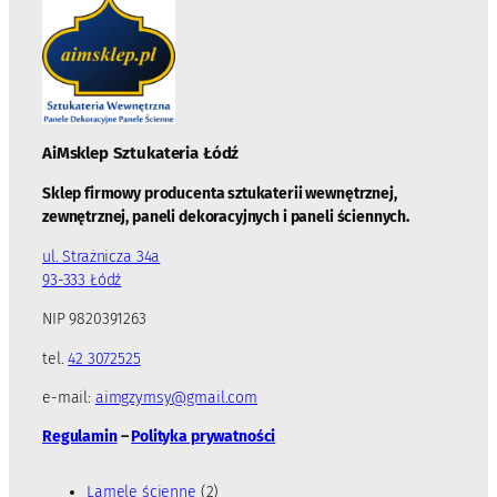
AiMsklep Sztukateria
Łódź
Sklep firmowy producenta sztukaterii wewnętrznej,
zewnętrznej, paneli dekoracyjnych i paneli ściennych.
ul. Strażnicza 34a
93-333 Łódź
NIP 9820391263
tel.
42 3072525
e-mail:
aimgzymsy@gmail.com
Regulamin
–
Polityka prywatności
2
Lamele ścienne
2