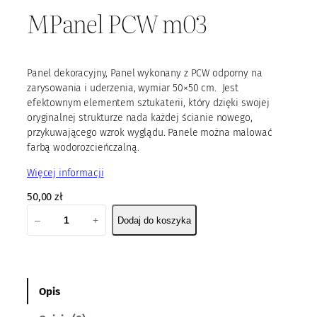
MPanel PCW m03
Panel dekoracyjny, Panel wykonany z PCW odporny na
zarysowania i uderzenia, wymiar 50×50 cm. Jest
efektownym elementem sztukaterii, który dzięki swojej
oryginalnej strukturze nada każdej ścianie nowego,
przykuwającego wzrok wyglądu. Panele można malować
farbą wodorozcieńczalną.
Więcej informacji
50,00
zł
i
–
+
Dodaj do koszyka
l
o
ś
ć
M
Opis
P