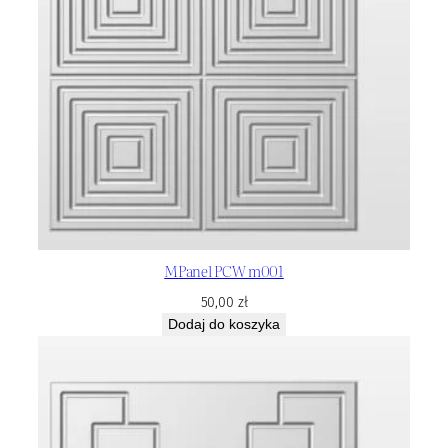
MPanel PCW m001
50,00
zł
Dodaj do koszyka