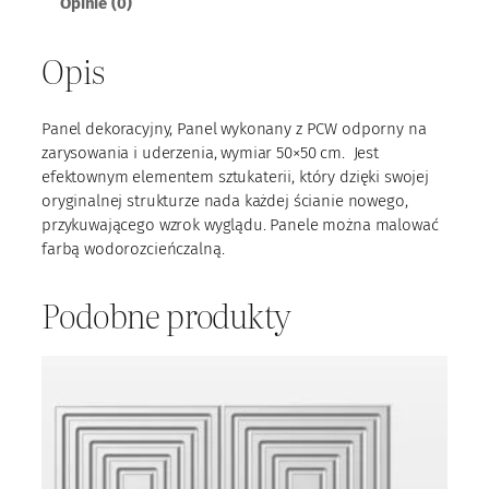
Opinie (0)
a
n
e
Opis
l
P
C
Panel dekoracyjny, Panel wykonany z PCW odporny na
W
zarysowania i uderzenia, wymiar 50×50 cm. Jest
m
efektownym elementem sztukaterii, który dzięki swojej
0
oryginalnej strukturze nada każdej ścianie nowego,
3
przykuwającego wzrok wyglądu. Panele można malować
farbą wodorozcieńczalną.
Podobne produkty