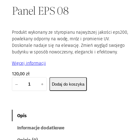
Panel EPS 08
Produkt wykonany ze styropianu najwyższej jakości eps200,
powlekany odporny na wodę, mróz i promienie UV.
Doskonale nadaje się na elewację. Zmień wygląd swojego
budynku w sposób nowoczesny, elegancki i efektowny.
Więcej informacji
120,00
zł
i
–
+
Dodaj do koszyka
l
o
ś
ć
P
Opis
a
Informacje dodatkowe
n
e
Opinie (0)