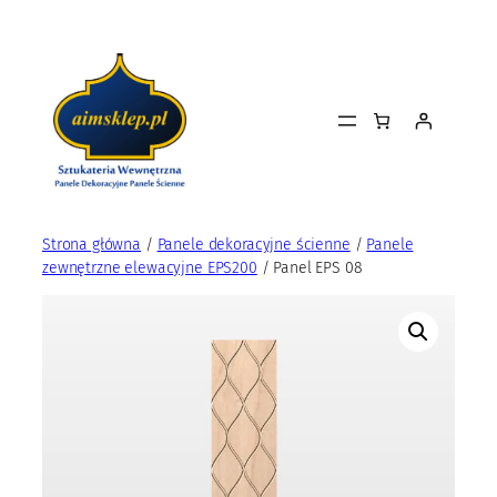
Przejdź
do
treści
Strona główna
/
Panele dekoracyjne ścienne
/
Panele
zewnętrzne elewacyjne EPS200
/ Panel EPS 08