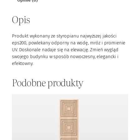
l
E
Opis
P
S
0
Produkt wykonany ze styropianu najwyższej jakości
8
eps200, powlekany odporny na wodę, mróz i promienie
UV. Doskonale nadaje się na elewację. Zmień wygląd
swojego budynku w sposób nowoczesny, elegancki i
efektowny.
Podobne produkty