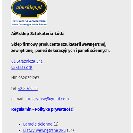
AiMsklep Sztukateria
Łódź
Sklep firmowy producenta sztukaterii wewnętrznej,
zewnętrznej, paneli dekoracyjnych i paneli ściennych.
ul. Strażnicza 34a
93-333 Łódź
NIP 9820391263
tel.
42 3072525
e-mail:
aimgzymsy@gmail.com
Regulamin
–
Polityka prywatności
2
Lamele ścienne
2
p
3
Listwy wewnętrzne XPS
34