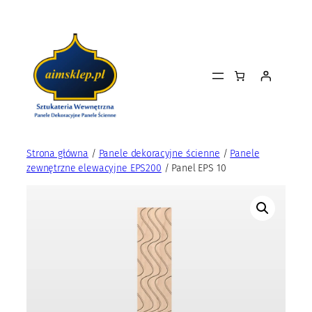
Przejdź
do
treści
Strona główna
/
Panele dekoracyjne ścienne
/
Panele
zewnętrzne elewacyjne EPS200
/ Panel EPS 10