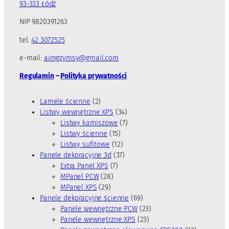
93-333 Łódź
NIP 9820391263
tel.
42 3072525
e-mail:
aimgzymsy@gmail.com
Regulamin
–
Polityka prywatności
2
Lamele ścienne
2
p
3
Listwy wewnętrzne XPS
34
r
4
7
Listwy karniszowe
7
o
1
p
p
Listwy ścienne
15
d
5
1
r
r
Listwy sufitowe
12
u
p
2
3
o
o
Panele dekoracyjne 3d
37
k
7
r
p
7
d
d
Extra Panel XPS
7
t
2
p
o
r
p
u
u
MPanel PCW
28
y
2
8
r
d
o
r
k
k
MPanel XPS
29
9
p
o
u
d
o
t
t
6
Panele dekoracyjne ścienne
69
p
r
d
k
u
d
y
ó
9
2
Panele wewnętrzne PCW
23
r
o
u
t
k
u
w
p
2
3
Panele wewnętrzne XPS
23