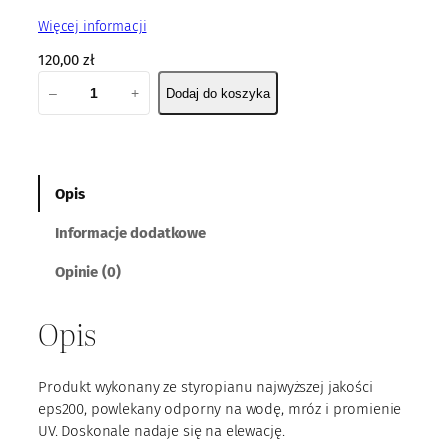
Więcej informacji
120,00
zł
i
–
+
Dodaj do koszyka
l
o
ś
ć
P
Opis
a
Informacje dodatkowe
n
e
Opinie (0)
l
E
Opis
P
S
1
Produkt wykonany ze styropianu najwyższej jakości
0
eps200, powlekany odporny na wodę, mróz i promienie
UV. Doskonale nadaje się na elewację.