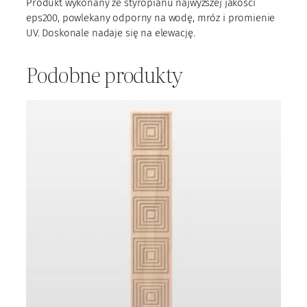
Produkt wykonany ze styropianu najwyższej jakości
5
eps200, powlekany odporny na wodę, mróz i promienie
UV. Doskonale nadaje się na elewację.
Podobne produkty