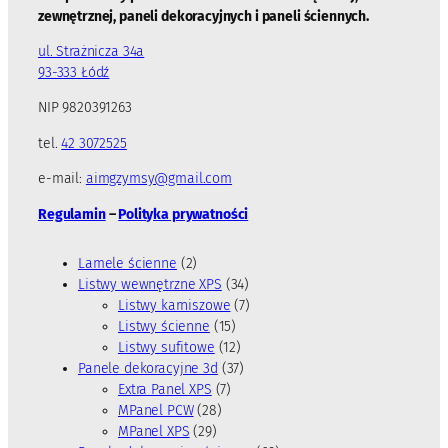
zewnętrznej, paneli dekoracyjnych i paneli ściennych.
ul. Strażnicza 34a
93-333 Łódź
NIP 9820391263
tel.
42 3072525
e-mail:
aimgzymsy@gmail.com
Regulamin
–
Polityka prywatności
2
Lamele ścienne
2
p
3
Listwy wewnętrzne XPS
34
r
4
7
Listwy karniszowe
7
o
1
p
p
Listwy ścienne
15
d
5
1
r
r
Listwy sufitowe
12
u
p
2
3
o
o
Panele dekoracyjne 3d
37
k
7
r
p
7
d
d
Extra Panel XPS
7
t
2
p
o
r
p
u
u
MPanel PCW
28
y
2
8
r
d
o
r
k
k
MPanel XPS
29