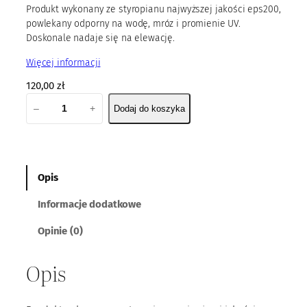
Produkt wykonany ze styropianu najwyższej jakości eps200,
powlekany odporny na wodę, mróz i promienie UV.
Doskonale nadaje się na elewację.
Więcej informacji
120,00
zł
i
–
+
Dodaj do koszyka
l
o
ś
ć
P
Opis
a
Informacje dodatkowe
n
e
Opinie (0)
l
E
Opis
P
S
1