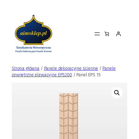
Przejdź
do
treści
Strona główna
/
Panele dekoracyjne ścienne
/
Panele
zewnętrzne elewacyjne EPS200
/ Panel EPS 15