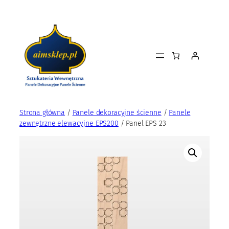
Przejdź
do
treści
Strona główna
/
Panele dekoracyjne ścienne
/
Panele
zewnętrzne elewacyjne EPS200
/ Panel EPS 23