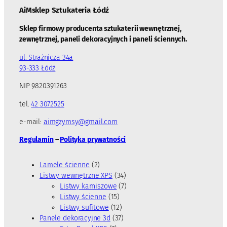
AiMsklep Sztukateria
Łódź
Sklep firmowy producenta sztukaterii wewnętrznej,
zewnętrznej, paneli dekoracyjnych i paneli ściennych.
ul. Strażnicza 34a
93-333 Łódź
NIP 9820391263
tel.
42 3072525
e-mail:
aimgzymsy@gmail.com
Regulamin
–
Polityka prywatności
2
Lamele ścienne
2
p
3
Listwy wewnętrzne XPS
34
r
4
7
Listwy karniszowe
7
o
1
p
p
Listwy ścienne
15
d
5
1
r
r
Listwy sufitowe
12
u
p
2
3
o
o
Panele dekoracyjne 3d
37