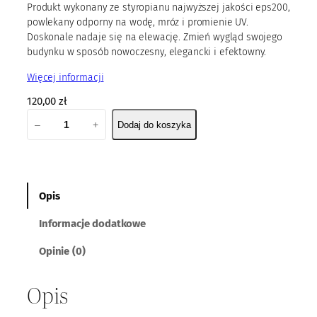
Produkt wykonany ze styropianu najwyższej jakości eps200,
powlekany odporny na wodę, mróz i promienie UV.
Doskonale nadaje się na elewację. Zmień wygląd swojego
budynku w sposób nowoczesny, elegancki i efektowny.
Więcej informacji
120,00
zł
i
–
+
Dodaj do koszyka
l
o
ś
ć
P
Opis
a
Informacje dodatkowe
n
e
Opinie (0)
l
E
Opis
P
S