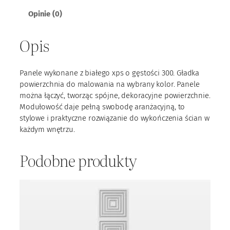
e
Opinie (0)
l
X
Opis
P
S
1
Panele wykonane z białego xps o gęstości 300. Gładka
8
powierzchnia do malowania na wybrany kolor. Panele
można łączyć, tworząc spójne, dekoracyjne powierzchnie.
Modułowość daje pełną swobodę aranżacyjną, to
stylowe i praktyczne rozwiązanie do wykończenia ścian w
każdym wnętrzu.
Podobne produkty