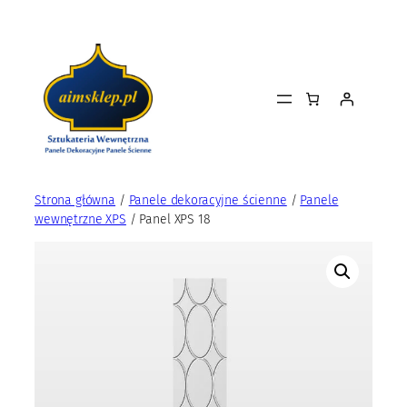
Przejdź
do
treści
Strona główna
/
Panele dekoracyjne ścienne
/
Panele
wewnętrzne XPS
/ Panel XPS 18