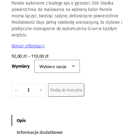
Panele wykonane z białego xps o gęstości 300. Gładka
powierzchnia do malowania na wybrany kolor. Panele
można łączyć, tworząc spójne, dekoracyjne powierzchnie.
Modułowość daje pełną swobodę aranżacyjną, to stylowe i
praktyczne rozwiązanie do wykończenia ścian w każdym
wnętrzu.
Więcej informacji
92,00
zł
–
110,00
zł
Wymiary
i
–
+
Dodaj do koszyka
l
o
ś
ć
P
Opis
a
Informacje dodatkowe
n