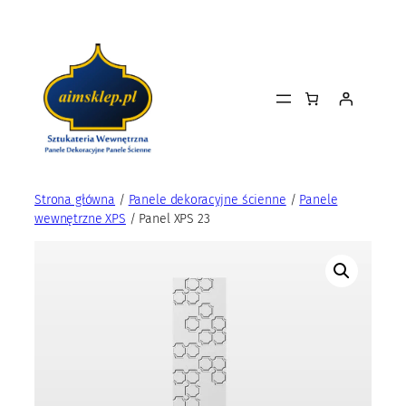
Przejdź
do
treści
Strona główna
/
Panele dekoracyjne ścienne
/
Panele
wewnętrzne XPS
/ Panel XPS 23