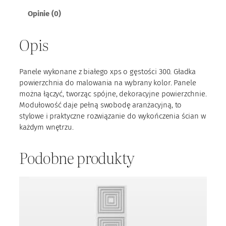
e
Opinie (0)
l
X
Opis
P
S
2
Panele wykonane z białego xps o gęstości 300. Gładka
3
powierzchnia do malowania na wybrany kolor. Panele
można łączyć, tworząc spójne, dekoracyjne powierzchnie.
Modułowość daje pełną swobodę aranżacyjną, to
stylowe i praktyczne rozwiązanie do wykończenia ścian w
każdym wnętrzu.
Podobne produkty