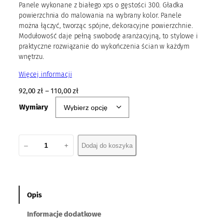
Panele wykonane z białego xps o gęstości 300. Gładka
powierzchnia do malowania na wybrany kolor. Panele
można łączyć, tworząc spójne, dekoracyjne powierzchnie.
Modułowość daje pełną swobodę aranżacyjną, to stylowe i
praktyczne rozwiązanie do wykończenia ścian w każdym
wnętrzu.
Więcej informacji
92,00
zł
–
110,00
zł
Wymiary
i
–
+
Dodaj do koszyka
l
o
ś
ć
P
Opis
a
Informacje dodatkowe
n