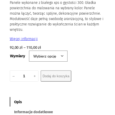
Panele wykonane z białego xps o gęstości 300. Gładka
powierzchnia do malowania na wybrany kolor. Panele
można łączyć, tworząc spójne, dekoracyjne powierzchnie.
Modułowość daje pełną swobodę aranżacyjną, to stylowe i
praktyczne rozwiązanie do wykończenia ścian w każdym
wnętrzu.
Więcej informacji
92,00
zł
–
110,00
zł
Wymiary
i
–
+
Dodaj do koszyka
l
o
ś
ć
P
Opis
a
Informacje dodatkowe
n