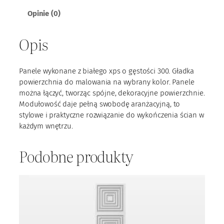
e
Opinie (0)
l
X
Opis
P
S
2
Panele wykonane z białego xps o gęstości 300. Gładka
5
powierzchnia do malowania na wybrany kolor. Panele
można łączyć, tworząc spójne, dekoracyjne powierzchnie.
Modułowość daje pełną swobodę aranżacyjną, to
stylowe i praktyczne rozwiązanie do wykończenia ścian w
każdym wnętrzu.
Podobne produkty