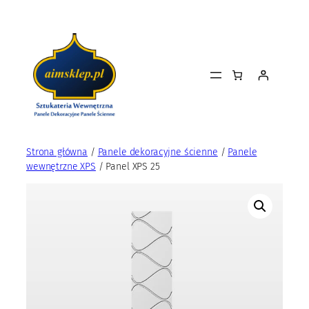
Przejdź
do
treści
Strona główna
/
Panele dekoracyjne ścienne
/
Panele
wewnętrzne XPS
/ Panel XPS 25