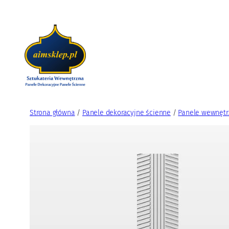
Przejdź
do
treści
Strona główna
/
Panele dekoracyjne ścienne
/
Panele wewnętr