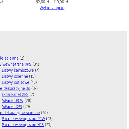
0
zł
92,00
zł
–
110,00
zł
Wybierz opcje
2
le ścienne
2
p
3
wy wewnętrzne XPS
34
r
4
7
Listwy karniszowe
7
o
1
p
p
Listwy ścienne
15
d
5
1
r
r
Listwy sufitowe
12
u
p
2
3
o
o
e dekoracyjne 3d
37
k
7
r
p
7
d
d
Extra Panel XPS
7
t
2
p
o
r
p
u
u
MPanel PCW
28
y
2
8
r
d
o
r
k
k
MPanel XPS
29
9
p
o
u
d
o
t
t
6
e dekoracyjne ścienne
69
p
r
d
k
u
d
y
ó
9
2
Panele wewnętrzne PCW
23
r
o
u
t
k
u
w
p
2
3
Panele wewnętrzne XPS
23