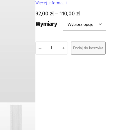
Więcej informacji
92,00
zł
–
110,00
zł
Wymiary
i
–
+
Dodaj do koszyka
l
o
ś
ć
P
a
n
e
l
X