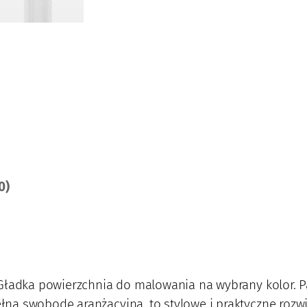
P
S
2
9
0)
 Gładka powierzchnia do malowania na wybrany kolor. P
ną swobodę aranżacyjną, to stylowe i praktyczne roz