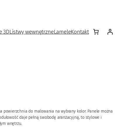
e 3D
Listwy wewnętrzne
Lamele
Kontakt
dka powierzchnia do malowania na wybrany kolor. Panele można
Modułowość daje pełną swobodę aranżacyjną, to stylowe i
dym wnętrzu.