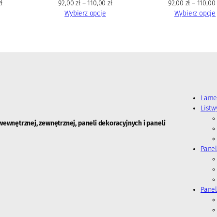
zł
92,00
zł
–
110,00
zł
92,00
zł
–
110,0
Wybierz opcje
Wybierz opcje
Lame
List
wewnętrznej, zewnętrznej, paneli dekoracyjnych i paneli
Panel
Panel