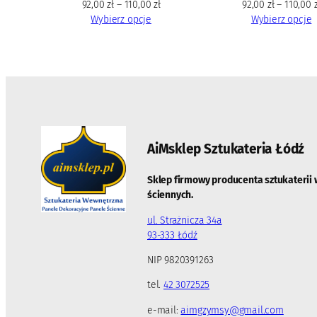
92,00
zł
–
110,00
zł
92,00
zł
–
110,00
Wybierz opcje
Wybierz opcje
AiMsklep Sztukateria
Łódź
Sklep firmowy producenta sztukaterii 
ściennych.
ul. Strażnicza 34a
93-333 Łódź
NIP 9820391263
tel.
42 3072525
e-mail:
aimgzymsy@gmail.com