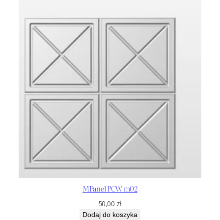
MPanel PCW m02
50,00
zł
Dodaj do koszyka