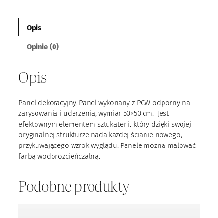
ś
ć
M
Opis
P
Opinie (0)
a
n
e
Opis
l
P
C
Panel dekoracyjny, Panel wykonany z PCW odporny na
W
zarysowania i uderzenia, wymiar 50×50 cm. Jest
m
efektownym elementem sztukaterii, który dzięki swojej
2
oryginalnej strukturze nada każdej ścianie nowego,
3
przykuwającego wzrok wyglądu. Panele można malować
farbą wodorozcieńczalną.
Podobne produkty