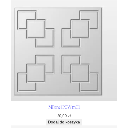
MPanel PCW m01
50,00
zł
Dodaj do koszyka