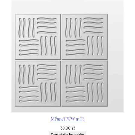
MPanel PCW m03
50,00
zł
Dodaj do koszyka