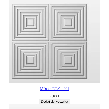
MPanel PCW m001
50,00
zł
Dodaj do koszyka