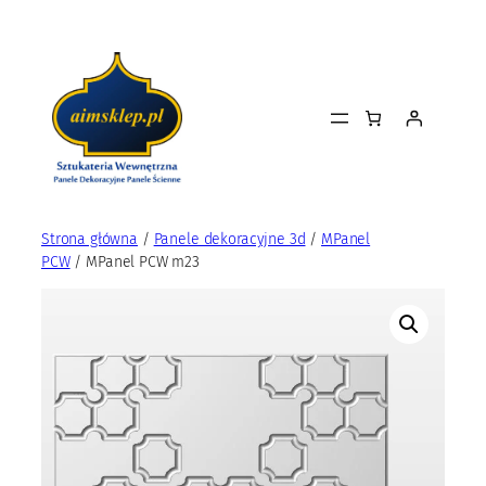
Przejdź
do
treści
Strona główna
/
Panele dekoracyjne 3d
/
MPanel
PCW
/ MPanel PCW m23