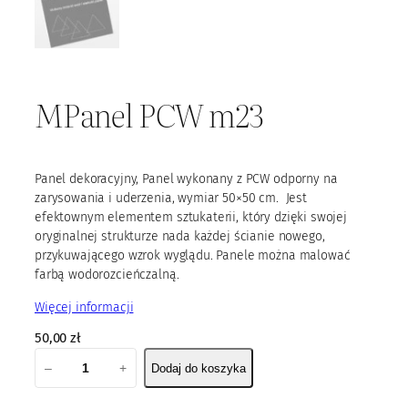
MPanel PCW m23
Panel dekoracyjny, Panel wykonany z PCW odporny na
zarysowania i uderzenia, wymiar 50×50 cm. Jest
efektownym elementem sztukaterii, który dzięki swojej
oryginalnej strukturze nada każdej ścianie nowego,
przykuwającego wzrok wyglądu. Panele można malować
farbą wodorozcieńczalną.
Więcej informacji
50,00
zł
i
–
+
Dodaj do koszyka
l
o