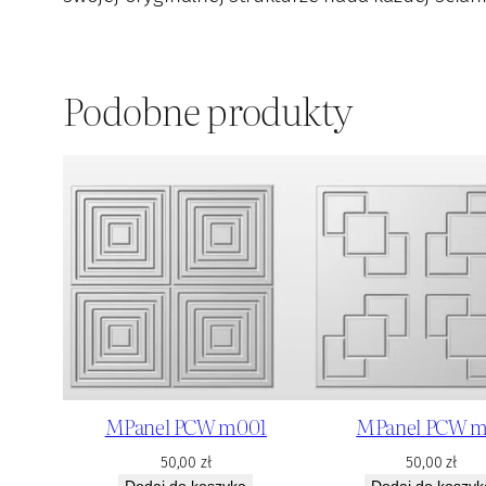
Podobne produkty
MPanel PCW m001
MPanel PCW m
50,00
zł
50,00
zł
Dodaj do koszyka
Dodaj do koszyk