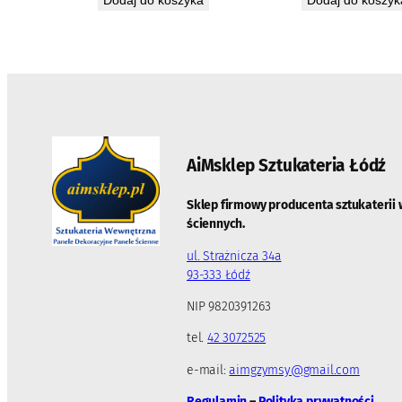
AiMsklep Sztukateria
Łódź
Sklep firmowy producenta sztukaterii 
ściennych.
ul. Strażnicza 34a
93-333 Łódź
NIP 9820391263
tel.
42 3072525
e-mail:
aimgzymsy@gmail.com
Regulamin
–
Polityka prywatności