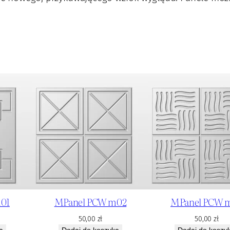
01
MPanel PCW m02
MPanel PCW 
50,00
zł
50,00
zł
a
Dodaj do koszyka
Dodaj do koszy