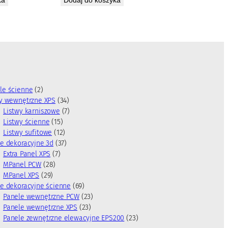
2
le ścienne
2
p
3
wy wewnętrzne XPS
34
r
4
7
Listwy karniszowe
7
o
1
p
p
Listwy ścienne
15
d
5
1
r
r
Listwy sufitowe
12
u
p
2
3
o
o
e dekoracyjne 3d
37
k
7
r
p
7
d
d
Extra Panel XPS
7
t
2
p
o
r
p
u
u
MPanel PCW
28
y
2
8
r
d
o
r
k
k
MPanel XPS
29
9
p
o
u
d
o
t
t
6
e dekoracyjne ścienne
69
p
r
d
k
u
d
y
ó
9
2
Panele wewnętrzne PCW
23
r
o
u
t
k
u
w
p
2
3
Panele wewnętrzne XPS
23
o
d
k
ó
t
k
r
3
p
2
Panele zewnętrzne elewacyjne EPS200
23