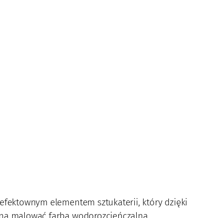
efektownym elementem sztukaterii, który dzięki
żna malować farbą wodorozcieńczalną.