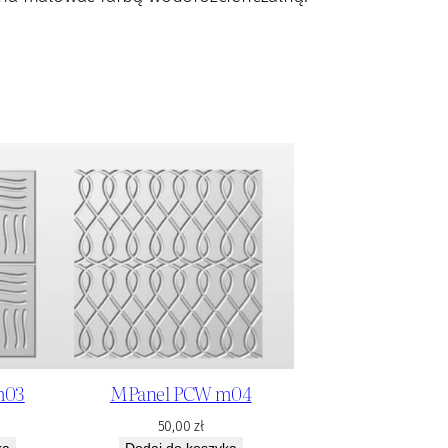
m03
MPanel PCW m04
50,00
zł
ka
Dodaj do koszyka