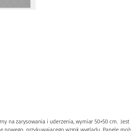
m
3
3
ny na zarysowania i uderzenia, wymiar 50×50 cm. Jest 
anie nowego, przykuwającego wzrok wyglądu. Panele mo