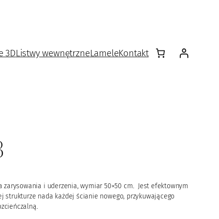
e 3D
Listwy wewnętrzne
Lamele
Kontakt
3
a zarysowania i uderzenia, wymiar 50×50 cm. Jest efektownym
nej strukturze nada każdej ścianie nowego, przykuwającego
zcieńczalną.