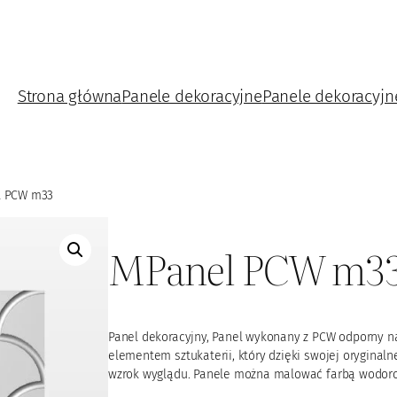
Strona główna
Panele dekoracyjne
Panele dekoracyjn
l PCW m33
MPanel PCW m3
Panel dekoracyjny, Panel wykonany z PCW odporny n
elementem sztukaterii, który dzięki swojej oryginal
wzrok wyglądu. Panele można malować farbą wodoro