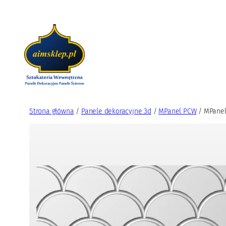
Przejdź
do
treści
Strona główna
/
Panele dekoracyjne 3d
/
MPanel PCW
/ MPane